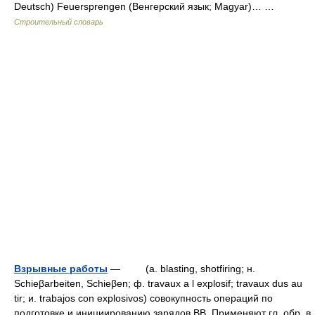
Deutsch) Feuersprengen (Венгерский язык; Magyar)… …
Строительный словарь
Взрывные работы
— (a. blasting, shotfiring; н.
Schieβarbeiten, Schieβen; ф. travaux а l explosif; travaux dus au
tir; и. trabajos con explosivos) совокупность операций по
подготовке и инициированию зарядов BB. Применяют гл. обр. в