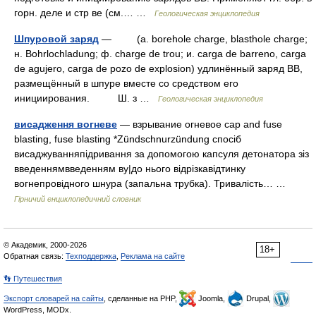
горн. деле и стр ве (см.… …
Геологическая энциклопедия
Шпуровой заряд
— (a. borehole charge, blasthole charge;
н. Bohrlochladung; ф. charge de trou; и. carga de barreno, carga
de agujero, carga de pozo de explosion) удлинённый заряд BB,
размещённый в шпуре вместе co средством его
инициирования. Ш. з …
Геологическая энциклопедия
висадження вогневе
— взрывание огневое cap and fuse
blasting, fuse blasting *Zündschnurzündung спосіб
висаджуванняпідривання за допомогою капсуля детонатора зіз
введеннямвведенням ву|до нього відрізкавідтинку
вогнепровідного шнура (запальна трубка). Тривалість… …
Гірничий енциклопедичний словник
© Академик, 2000-2026
18+
Обратная связь:
Техподдержка
,
Реклама на сайте
👣 Путешествия
Экспорт словарей на сайты
, сделанные на PHP,
Joomla,
Drupal,
WordPress, MODx.