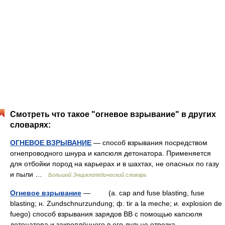
Смотреть что такое "огневое взрывание" в других
словарях:
ОГНЕВОЕ ВЗРЫВАНИЕ
— способ взрывания посредством
огнепроводного шнура и капсюля детонатора. Применяется
для отбойки пород на карьерах и в шахтах, не опасных по газу
и пыли …
Большой Энциклопедический словарь
Огневое взрывание
— (а. cap and fuse blasting, fuse
blasting; н. Zundschnurzundung; ф. tir а la meche; и. explosion de
fuego) способ взрывания зарядов BB c помощью капсюля
детонатора и закреплённого в его дульце отрезка