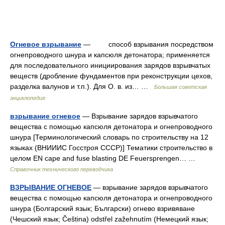
Огневое взрывание
— способ взрывания посредством
огнепроводного шнура и капсюля детонатора; применяется
для последовательного инициирования зарядов взрывчатых
веществ (дробление фундаментов при реконструкции цехов,
разделка валунов и т.п.). Для О. в. из… …
Большая советская
энциклопедия
взрывание огневое
— Взрывание зарядов взрывчатого
вещества с помощью капсюля детонатора и огнепроводного
шнура [Терминологический словарь по строительству на 12
языках (ВНИИИС Госстроя СССР)] Тематики строительство в
целом EN cape and fuse blasting DE Feuersprengen… …
Справочник технического переводчика
ВЗРЫВАНИЕ ОГНЕВОЕ
— взрывание зарядов взрывчатого
вещества с помощью капсюля детонатора и огнепроводного
шнура (Болгарский язык; Български) огнево взривяване
(Чешский язык; Čeština) odstřel zažehnutím (Немецкий язык;